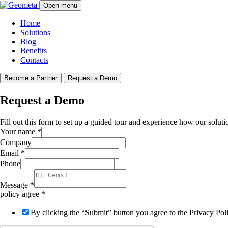
Open menu
Home
Solutions
Blog
Benefits
Contacts
Become a Partner
Request a Demo
Request a Demo
Fill out this form to set up a guided tour and experience how our soluti
Your name
*
Company
Email
*
Phone
Message
*
policy agree
*
By clicking the “Submit” button you agree to the Privacy Po