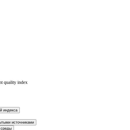
й индекса
рытыми источниками
 среды