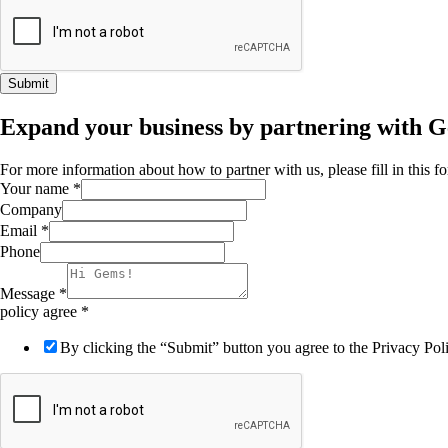
Submit
Expand your business by partnering with 
For more information about how to partner with us, please fill in this 
Your name
*
Company
Email
*
Phone
Message
*
policy agree
*
By clicking the “Submit” button you agree to the Privacy Po